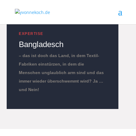
EXPERTISE
Bangladesch
– das ist doch das Land, in dem Textil-
Fabriken einstürzen, in dem die
Menschen unglaublich arm sind und das
immer wieder überschwemmt wird? Ja …
und Nein!