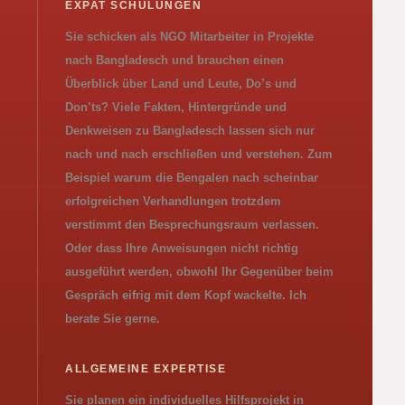
EXPAT SCHULUNGEN
Sie schicken als NGO Mitarbeiter in Projekte
nach Bangladesch und brauchen einen
Überblick über Land und Leute, Do’s und
Don’ts? Viele Fakten, Hintergründe und
Denkweisen zu Bangladesch lassen sich nur
nach und nach erschließen und verstehen. Zum
Beispiel warum die Bengalen nach scheinbar
erfolgreichen Verhandlungen trotzdem
verstimmt den Besprechungsraum verlassen.
Oder dass Ihre Anweisungen nicht richtig
ausgeführt werden, obwohl Ihr Gegenüber beim
Gespräch eifrig mit dem Kopf wackelte. Ich
berate Sie gerne.
ALLGEMEINE EXPERTISE
Sie planen ein individuelles Hilfsprojekt in