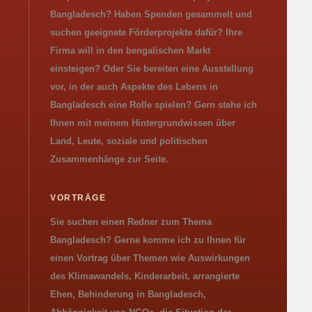
Bangladesch? Haben Spenden gesammelt und
suchen geeignete Förderprojekte dafür? Ihre
Firma will in den bengalischen Markt
einsteigen? Oder Sie bereiten eine Ausstellung
vor, in der auch Aspekte des Lebens in
Bangladesch eine Rolle spielen? Gern stehe ich
Ihnen mit meinem Hintergrundwissen über
Land, Leute, soziale und politischen
Zusammenhänge zur Seite.
VORTRÄGE
Sie suchen einen Redner zum Thema
Bangladesch? Gerne komme ich zu Ihnen für
einen Vortrag über Themen wie Auswirkungen
des Klimawandels, Kinderarbeit, arrangierte
Ehen, Behinderung in Bangladesch,