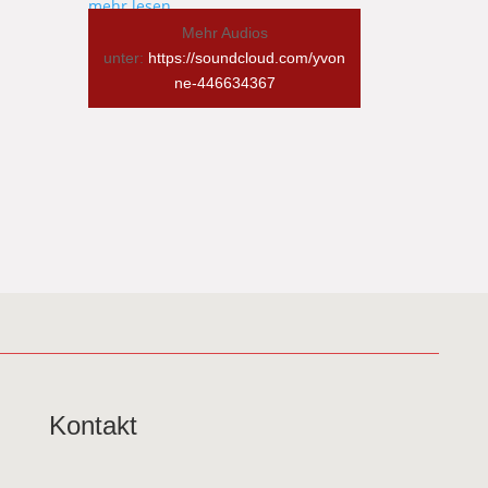
mehr lesen
Mehr Audios
unter:
https://soundcloud.com/yvon
ne-446634367
Kontakt