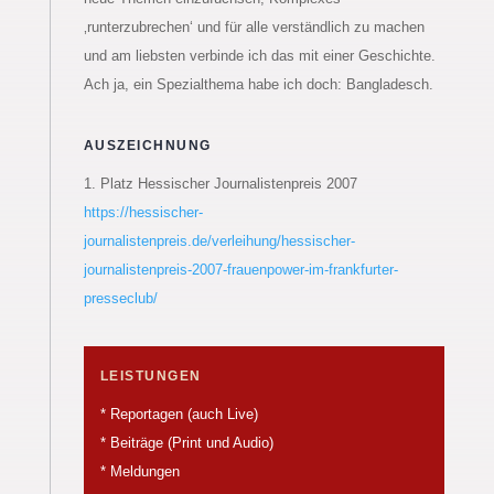
‚runterzubrechen‘ und für alle verständlich zu machen
und am liebsten verbinde ich das mit einer Geschichte.
Ach ja, ein Spezialthema habe ich doch: Bangladesch.
AUSZEICHNUNG
1. Platz Hessischer Journalistenpreis 2007
https://hessischer-
journalistenpreis.de/verleihung/hessischer-
journalistenpreis-2007-frauenpower-im-frankfurter-
presseclub/
LEISTUNGEN
* Reportagen (auch Live)
* Beiträge (Print und Audio)
* Meldungen